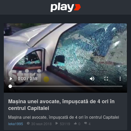
Mașina unei avocate, împușcată de 4 ori în
centrul Capitalei
Mașina unei avocate, împușcată de 4 ori în centrul Capitalei
leka1995
30 мая 2018
53119
0
4