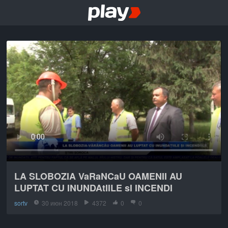
LA SLOBOZIA VaRaNCaU OAMENII AU
LUPTAT CU INUNDAtIILE sI INCENDI
sortv
30 июн 2018
4372
0
0