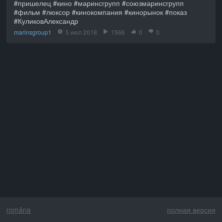
#пришелец #кино #маринсгрупп #союзмаринсгрупп
#фильм #люксор #кинокомпания #кинорынок #показ
#КуликовАлександр
marinsgroup1
5 июл 2018
1566
0
0
româna
полная версия