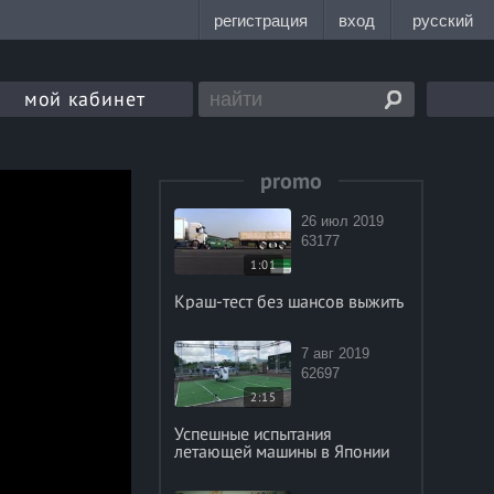
мой кабинет
promo
26 июл 2019
63177
1:01
Краш-тест без шансов выжить
7 авг 2019
62697
2:15
Успешные испытания
летающей машины в Японии