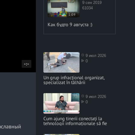
9 сен 2019
61034
1:09
Как будто 9 августа :)
9 июл 2026
0
D
-:-
u
Un grup infracțional organizat,
r
specializat în tâlhării
a
t
9 июл 2026
0
i
o
Cum ajung tinerii conectați la
n
tehnologii informaționale să fie
ославный