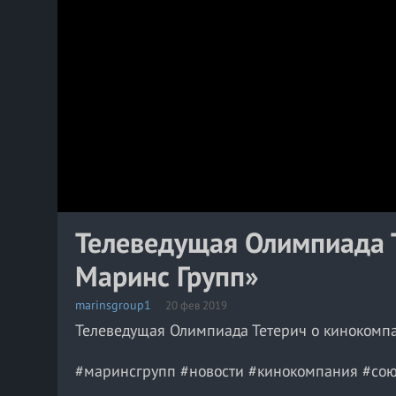
Телеведущая Олимпиада 
Маринс Групп»
marinsgroup1
20 фев 2019
Телеведущая Олимпиада Тетерич о кинокомп
#маринсгрупп #новости #кинокомпания #cою
#православие #добровольцы #благотворител