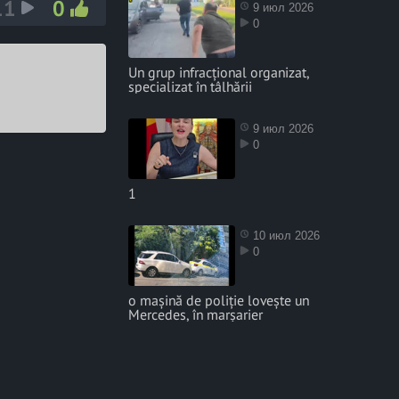
11
0
9 июл 2026
0
Un grup infracțional organizat,
specializat în tâlhării
9 июл 2026
0
1
10 июл 2026
0
o mașină de poliție lovește un
Mercedes, în marșarier