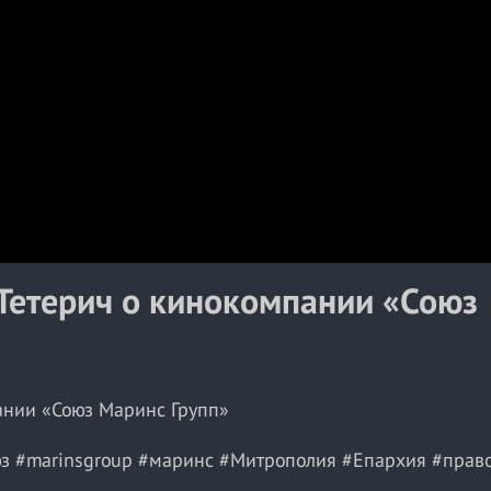
a
y
V
i
d
e
o
Тетерич о кинокомпании «Союз
ании «Союз Маринс Групп»
з #marinsgroup #маринс #Митрополия #Епархия #прав
ьность #православныедобровольцы