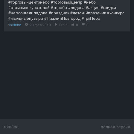
#торговыйцентрнебо #торговыйцентр #небо
#отзывыпокупателей #тцнебо #лядова #акция #скидки
#наплощадилядова #праздник #детскийпраздник #конкурс
#мыльныепузыри #НижнийНовгород #тркНебо
trkNebo
20 фев 2019
2396
0
0
româna
полная версия