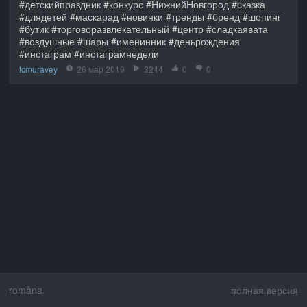
#детскийпраздник #конкурс #НижнийНовгород #cказка
#длядетей #маскарад #новинки #тренды #бренд #шопинг
#бутик #торговоразвлекательный #центр #сладкаявата
#воздушные #шары #именинник #деньрождения
#инстаграм #инстаграмнедели
tcmuravey
26 мар 2019
3244
0
0
româna
полная версия