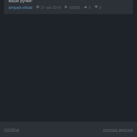
ваши ручки!
simpals-oficial
21 авг 2019
62625
0
2
româna
полная версия