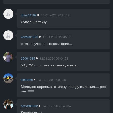
dima14109
11.01.2020 20:25.12
Супер и в точку.
vovaiar1970
11.01.2020 22:45.55
самое лучшее высказывание...
20061985
12.01.2020 09:04.54
play.md - поставь на главную пож.
kimbana
13.01.2020 07:02.18
Молодец парень,всю матку правду выложил.... рес
пект!!!!!!
flexx888002
14.01.2020 20:48.34
Красавчик ! )