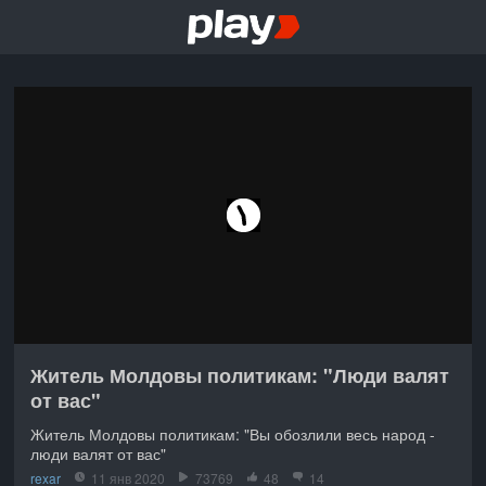
Житель Молдовы политикам: "Люди валят
от вас"
Житель Молдовы политикам: "Вы обозлили весь народ -
люди валят от вас"
rexar
11 янв 2020
73769
48
14