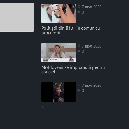
7 июл 2026
0
Polițiștii din Bălți, în comun cu
procurorii
7 июл 2026
0
Moldovenii se împrumută pentru
concedii
7 июл 2026
0
1