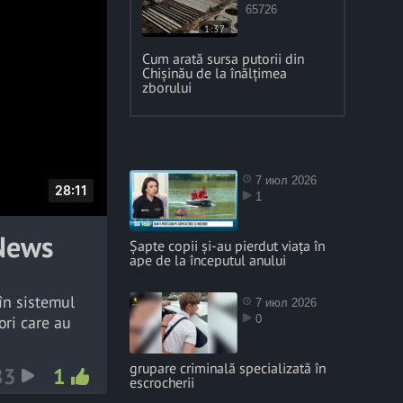
65726
1:37
Cum arată sursa putorii din
Chișinău de la înălțimea
zborului
7 июл 2026
D
28:11
1
u
tNews
r
Șapte copii și-au pierdut viața în
ape de la începutul anului
a
t
în sistemul
7 июл 2026
i
0
ori care au
o
n
grupare criminală specializată în
83
1
escrocherii