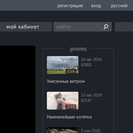
мой кабинет
promo
19 авг 2019
62855
1:16
Унесенные ветром
13 авг 2019
62197
2:53
Наимилейшие котятки
2 сен 2019