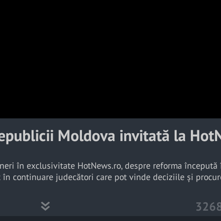
a
y
V
i
d
e
o
epublicii Moldova invitată la Ho
ineri în exclusivitate HotNews.ro, despre reforma începută 
în continuare judecători care pot vinde deciziile și procur
326