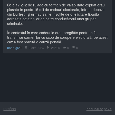
Cele 17 242 de rulade cu termen de valabilitate expirat erau
plasate în peste 15 mii de cadouri electorale, într-un depozit
din Durlești, și urmau să fie însoțite de o felicitare tipărită -
adresată cetățenilor de către conducătorul unei grupări
criminale.
În contextul în care cadourile erau pregătite pentru a fi
transmise oamenilor cu scop de corupere electorală, pe acest
caz a fost pornită o cauză penală.
bodrugl20
9 окт 2024
28626
0
0
româna
полная версия