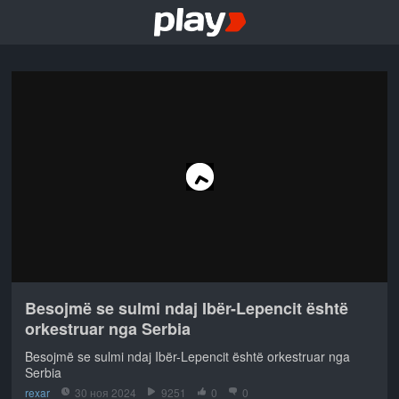
Besojmë se sulmi ndaj Ibër-Lepencit është
orkestruar nga Serbia
Besojmë se sulmi ndaj Ibër-Lepencit është orkestruar nga
Serbia
rexar
30 ноя 2024
9251
0
0