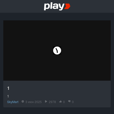
1
1
SkyMart
3 июн 2025
2978
0
0