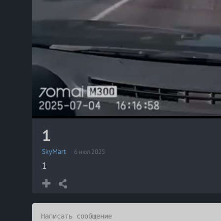
1
SkyMart
6 июл 2025
1