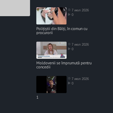
7 июл 2026
0
Polițiștii din Bălți, în comun cu
procurorii
7 июл 2026
0
Moldovenii se împrumută pentru
concedii
7 июл 2026
0
1