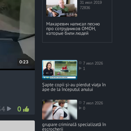
31 июл 2019
72836
1:49
Макаревич написал песню
про сотрудников ОМОН,
которые били людей
D
0:23
7 июл 2026
1
u
r
Șapte copii și-au pierdut viața în
a
ape de la începutul anului
t
i
7 июл 2026
34
0
o
0
n
grupare criminală specializată în
escrocherii