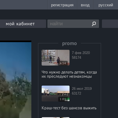
мой кабинет
promo
7 фев 2020
58174
4:54
Что нужно делать детям, когда
их преследуют незнакомцы
26 июл 2019
63172
1:01
Краш-тест без шансов выжить