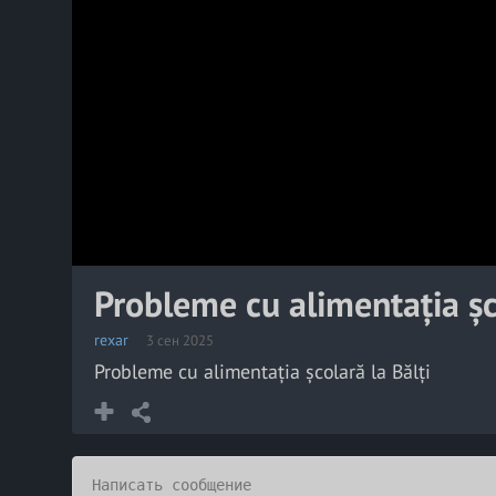
Probleme cu alimentația șco
rexar
3 сен 2025
Probleme cu alimentația școlară la Bălți