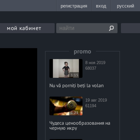
мой кабинет
promo
8 ноя 2019
68037
1:15
Nu vă porniți beți la volan
19 авг 2019
61194
1:23
Чудеса ценообразования на
черную икру