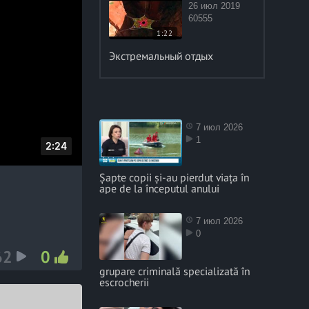
26 июл 2019
60555
1:22
Экстремальный отдых
7 июл 2026
1
D
2:24
u
Șapte copii și-au pierdut viața în
r
ape de la începutul anului
a
t
7 июл 2026
0
i
62
0
o
grupare criminală specializată în
n
escrocherii