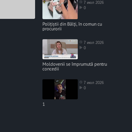
7 июл 2026
0
Polițiștii din Bălți, în comun cu
procurorii
7 июл 2026
0
Moldovenii se împrumută pentru
concedii
7 июл 2026
0
1