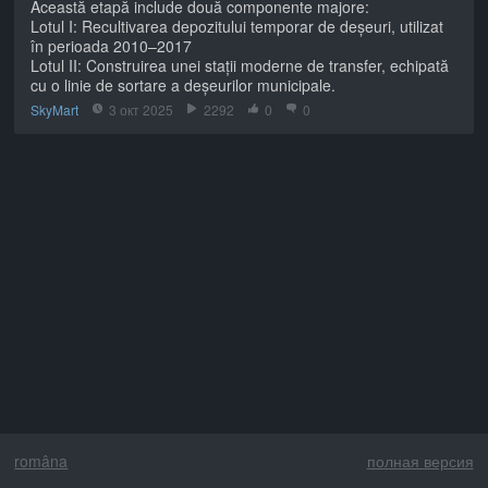
Această etapă include două componente majore:
Lotul I: Recultivarea depozitului temporar de deșeuri, utilizat
în perioada 2010–2017
Lotul II: Construirea unei stații moderne de transfer, echipată
cu o linie de sortare a deșeurilor municipale.
SkyMart
3 окт 2025
2292
0
0
româna
полная версия