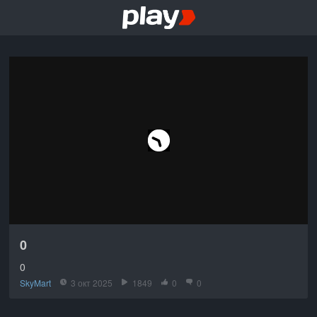
0
0
SkyMart
3 окт 2025
1849
0
0