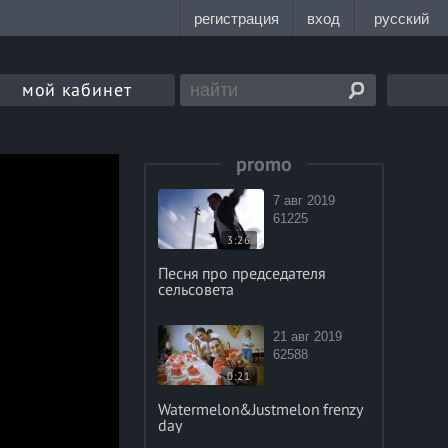
мой кабинет
promo
7 авг 2019
61225
3:26
Песня про председателя
сельсовета
21 авг 2019
62588
0:21
Watermelon&Justmelon frenzy
day