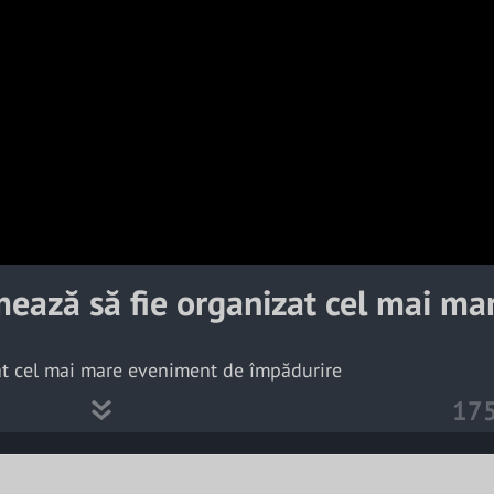
a
y
V
i
d
e
o
mează să fie organizat cel mai ma
zat cel mai mare eveniment de împădurire
17