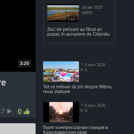
18 авг 2020
65893
1:12
Zeci de pelicani au făcut un
popas în apropiere de Chișinău
D
3:20
8 июл 2026
0
u
re
r
Tot ce trebuie să știi despre Nibiru,
a
noua stațiune
t
i
8 июл 2026
57
0
o
0
n
Горит компрессорная станция в
Краснодарском крае