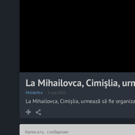
La Mihailovca, Cimișlia, ur
Moldofox
5 ноя 2025
La Mihailovca, Cimișlia, urmează să fie organi