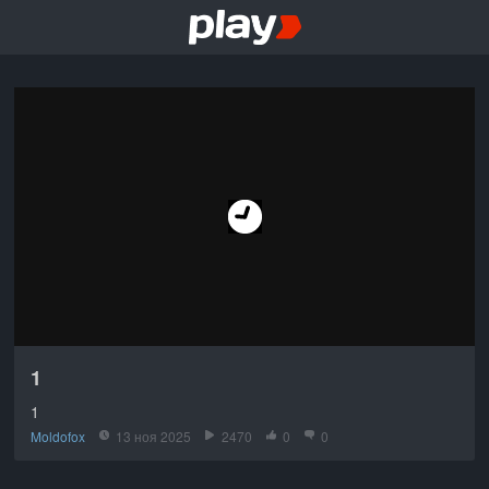
1
1
Moldofox
13 ноя 2025
2470
0
0