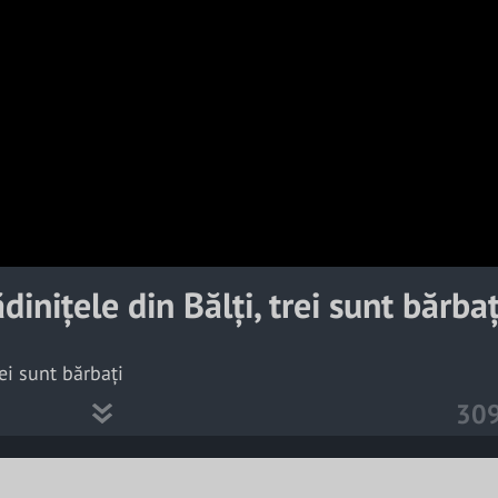
a
y
V
i
d
e
o
inițele din Bălți, trei sunt bărbaț
ei sunt bărbați
30