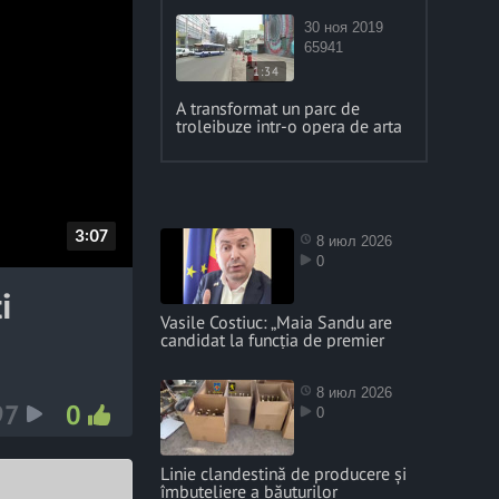
30 ноя 2019
65941
1:34
A transformat un parc de
troleibuze intr-o opera de arta
D
3:07
8 июл 2026
0
u
i
r
Vasile Costiuc: „Maia Sandu are
a
candidat la funcția de premier
t
i
8 июл 2026
97
0
o
0
n
Linie clandestină de producere și
îmbuteliere a băuturilor