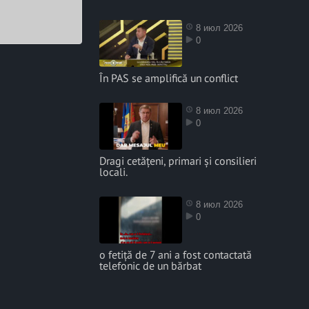
8 июл 2026
0
În PAS se amplifică un conflict
8 июл 2026
0
Dragi cetățeni, primari și consilieri
locali.
8 июл 2026
0
o fetiță de 7 ani a fost contactată
telefonic de un bărbat