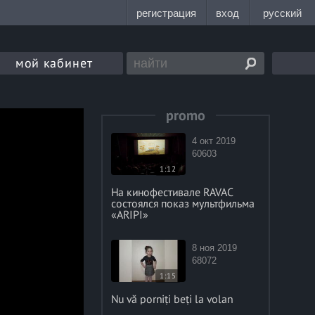
мой кабинет
promo
4 окт 2019
60603
1:12
На кинофестивале RAVAC
состоялся показ мультфильма
«ARIPI»
8 ноя 2019
68072
1:15
Nu vă porniți beți la volan