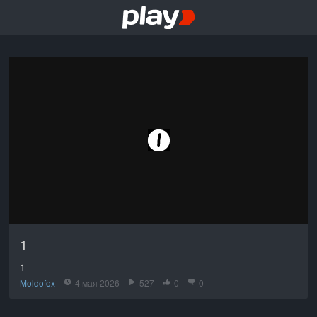
1
1
Moldofox
4 мая 2026
527
0
0