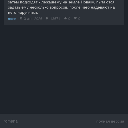
затем подходят к лежащему на земле Новаку, пытаются
задать ему несколько вопросов, после чего надевают на
него наручники.
rexar
3 июн 2026
13671
0
0
româna
полная версия