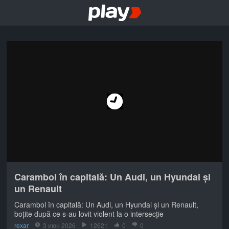
Carambol în capitală: Un Audi, un Hyundai și
un Renault
Carambol în capitală: Un Audi, un Hyundai și un Renault,
boțite după ce s-au lovit violent la o intersecție
rexar
3 июн 2026
12621
0
0