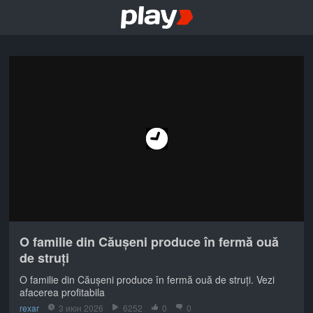
O familie din Căușeni produce în fermă ouă
de struți
O familie din Căușeni produce în fermă ouă de struți. Vezi
afacerea profitabila
rexar
3 июн 2026
6252
0
0