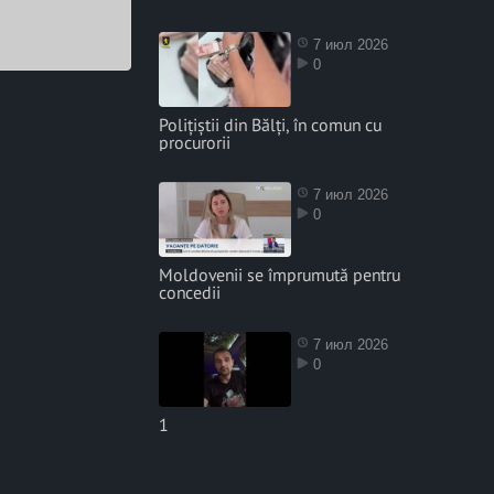
7 июл 2026
0
Polițiștii din Bălți, în comun cu
procurorii
7 июл 2026
0
Moldovenii se împrumută pentru
concedii
7 июл 2026
0
1