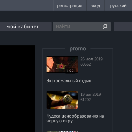
мой кабинет
promo
26 июл 2019
60562
1:22
Экстремальный отдых
19 авг 2019
61202
1:23
Чудеса ценообразования на
черную икру