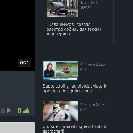
9 авг 2019
68982
0:39
"Калашников" создал
электромобиль для такси и
каршеринга
D
0:21
7 июл 2026
1
u
r
Șapte copii și-au pierdut viața în
a
ape de la începutul anului
t
i
7 июл 2026
26
0
o
0
n
grupare criminală specializată în
escrocherii