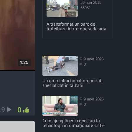
30 ноя 2019
65951
1:34
A transformat un parc de
troleibuze intr-o opera de arta
9 июл 2026
D
1:25
0
u
r
Un grup infracțional organizat,
specializat în tâlhării
a
t
9 июл 2026
i
0
19
0
o
n
Cum ajung tinerii conectați la
tehnologii informaționale să fie