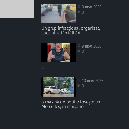
9 июл 2026
0
Un grup infracțional organizat,
specializat în tâlhării
9 июл 2026
0
1
10 июл 2026
0
o mașină de poliție lovește un
Mercedes, în marșarier