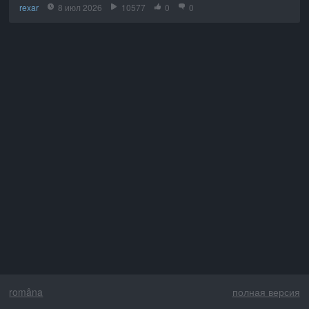
rexar
8 июл 2026
10577
0
0
româna
полная версия