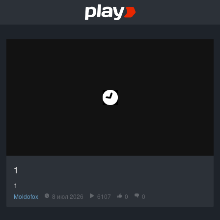
1
1
Moldofox
8 июл 2026
6107
0
0