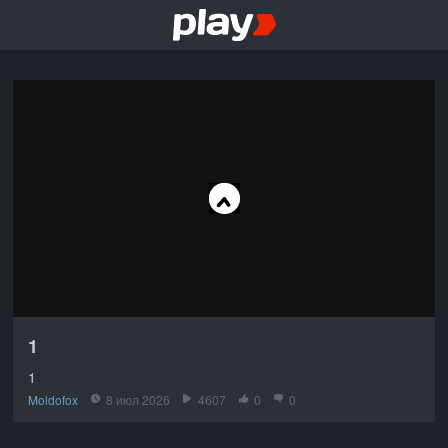
1
1
Moldofox
8 июл 2026
4607
0
0