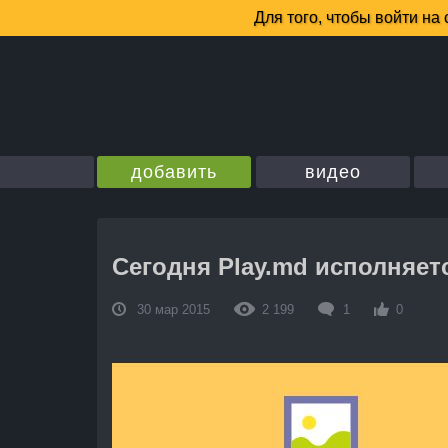
добавить
видео
Сегодня Play.md исполняетс
30 мар 2015
2 199
1
0