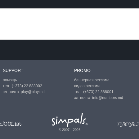
SUPPORT
PROMO
помощь
баннерная реклама
тел.:
(+373) 22 888002
видео реклама
эл. почта:
play@play.md
тел.:
(+373) 22 888001
эл. почта:
info@numbers.md
© 2007—2026