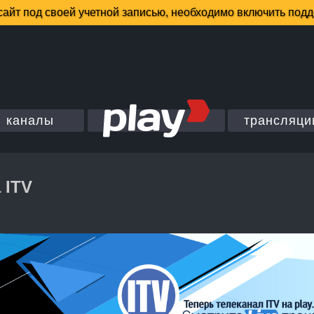
каналы
трансляци
 ITV