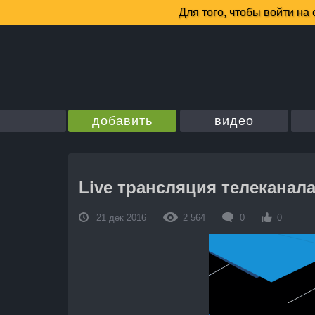
добавить
видео
Live трансляция телеканала
21 дек 2016
2 564
0
0