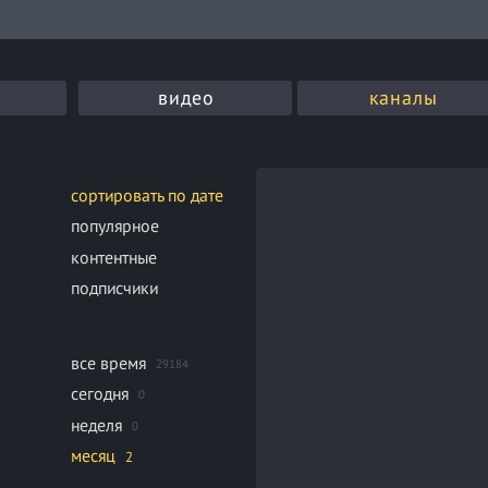
видео
каналы
сортировать по дате
популярное
контентные
подписчики
все время
29184
сегодня
0
неделя
0
месяц
2