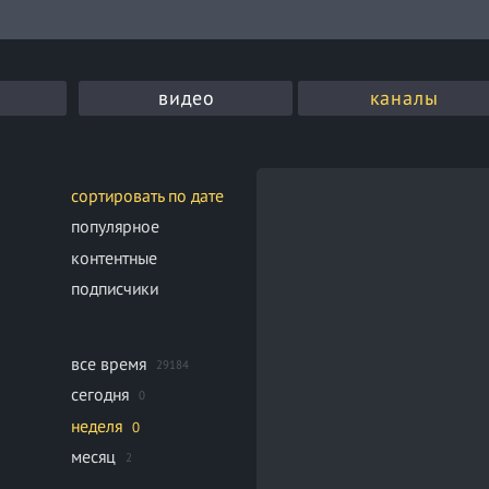
видео
каналы
сортировать по дате
популярное
контентные
подписчики
все время
29184
сегодня
0
неделя
0
месяц
2