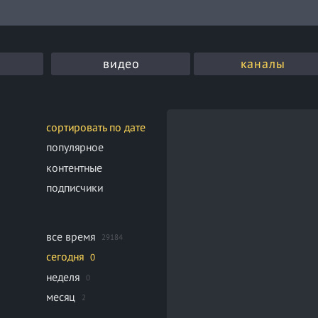
видео
каналы
сортировать по дате
популярное
контентные
подписчики
все время
29184
сегодня
0
неделя
0
месяц
2