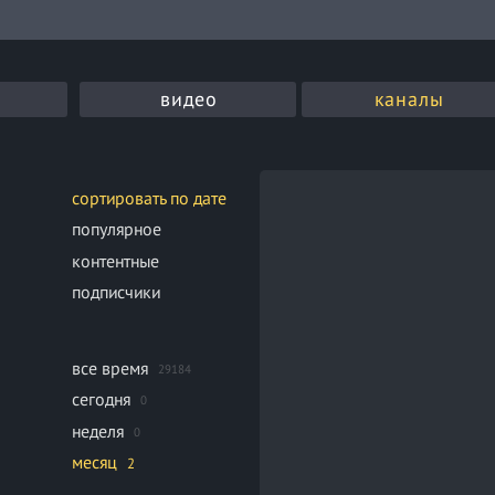
видео
каналы
сортировать по дате
популярное
контентные
подписчики
все время
29184
сегодня
0
неделя
0
месяц
2