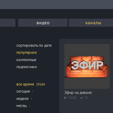
видео
каналы
сортировать по дате
популярное
контентные
подписчики
все время
29184
сегодня
0
Эфир на диване
неделя
75838
23
0
месяц
2