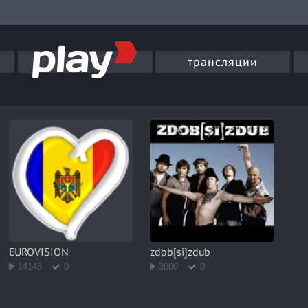
трансляции
EUROVISION
zdob[si]zdub
14148
0
3000
0