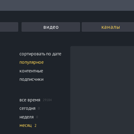
видео
каналы
сортировать по дате
популярное
контентные
подписчики
все время
29184
сегодня
0
неделя
0
месяц
2