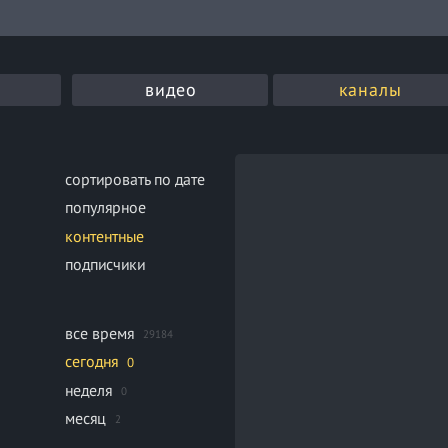
видео
каналы
сортировать по дате
популярное
контентные
подписчики
все время
29184
сегодня
0
неделя
0
месяц
2