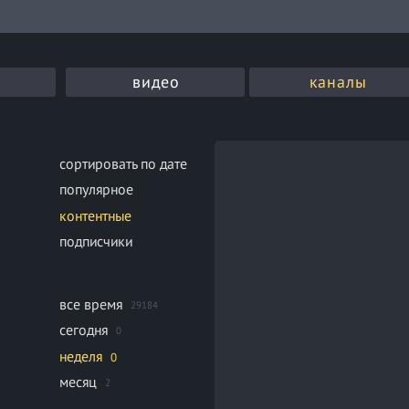
видео
каналы
сортировать по дате
популярное
контентные
подписчики
все время
29184
сегодня
0
неделя
0
месяц
2