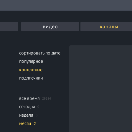
видео
каналы
сортировать по дате
популярное
контентные
подписчики
все время
29184
сегодня
0
неделя
0
месяц
2