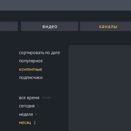
видео
каналы
сортировать по дате
популярное
контентные
подписчики
все время
29184
сегодня
0
неделя
0
месяц
2