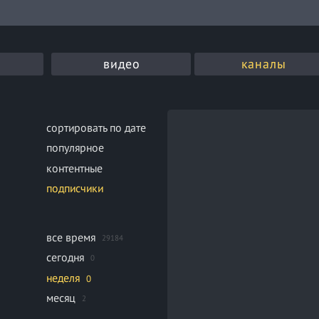
видео
каналы
сортировать по дате
популярное
контентные
подписчики
все время
29184
сегодня
0
неделя
0
месяц
2