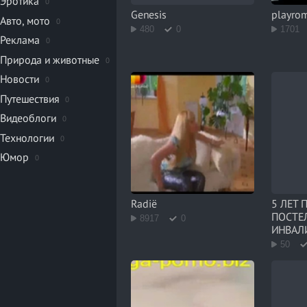
Эротика
0
Genesis
playro
Авто, мото
0
480
0
1701
Реклама
0
Природа и животные
0
Новости
0
Путешествия
0
Видеоблоги
0
Технологии
0
Юмор
0
Radiё
5 ЛЕТ 
ПОСТЕЛ
8917
0
ИНВАЛ
ПОКАЖ
50
НУЖНА
ГРУППА