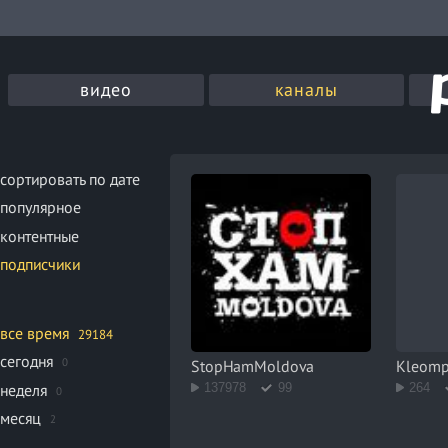
видео
каналы
сортировать по дате
популярное
контентные
подписчики
все время
29184
сегодня
0
StopHamMoldova
Kleom
неделя
137978
99
264
0
месяц
2