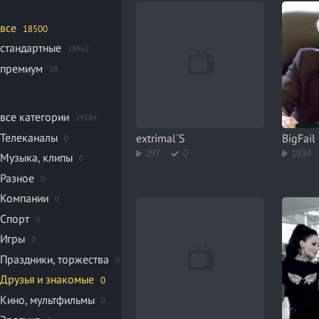
все
18500
стандартные
18462
премиум
38
все категории
29184
Телеканалы
extrimal`S
BigFail
0
297
0
1934
Музыка, клипы
0
Разное
0
Компании
0
Спорт
0
Игры
0
Праздники, торжества
0
Друзья и знакомые
0
Кино, мультфильмы
0