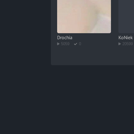
Drochia
KoNiek
5059
0
20599