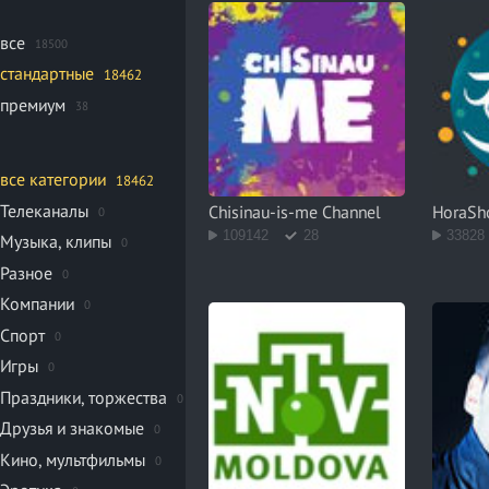
все
18500
стандартные
18462
премиум
38
все категории
18462
Телеканалы
Chisinau-is-me Channel
HoraS
0
109142
28
33828
Музыка, клипы
0
Разное
0
Компании
0
Спорт
0
Игры
0
Праздники, торжества
0
Друзья и знакомые
0
Кино, мультфильмы
0