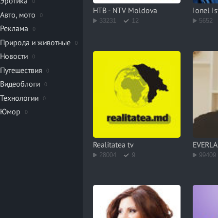
Эротика
0
НТВ - NTV Moldova
Ionel Is
Авто, мото
0
33231
12
5652
Реклама
0
Природа и животные
0
Новости
0
Путешествия
0
Видеоблоги
0
Технологии
0
Юмор
0
Realitatea tv
EVERLA
28004
9
99409