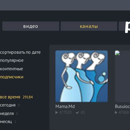
видео
каналы
сортировать по дате
популярное
контентные
подписчики
все время
29184
сегодня
0
Mama.Md
Busuio
неделя
477510
43
47669
0
месяц
2