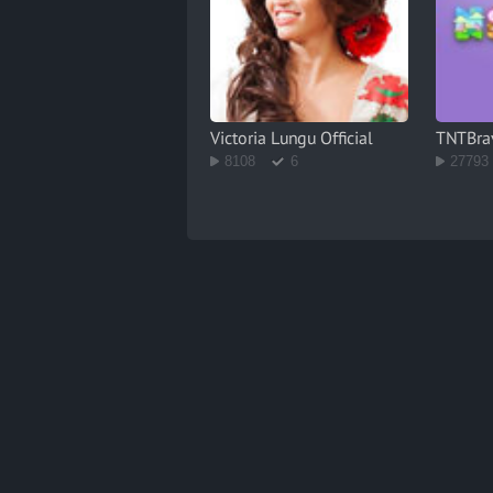
Victoria Lungu Official
TNTBra
8108
6
27793