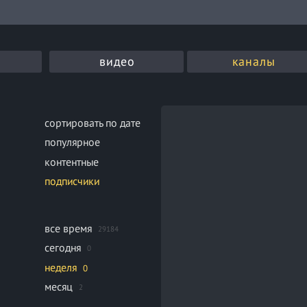
видео
каналы
сортировать по дате
популярное
контентные
подписчики
все время
29184
сегодня
0
неделя
0
месяц
2