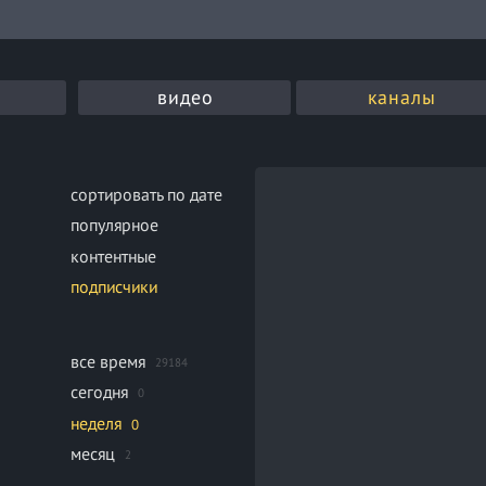
видео
каналы
сортировать по дате
популярное
контентные
подписчики
все время
29184
сегодня
0
неделя
0
месяц
2