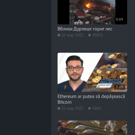
0:09
Вблизи Дурлешт горит лес
24 мар 2022
45931
3:23
Ethereum ar putea să depășească
Bitcoin
23 мар 2022
5942