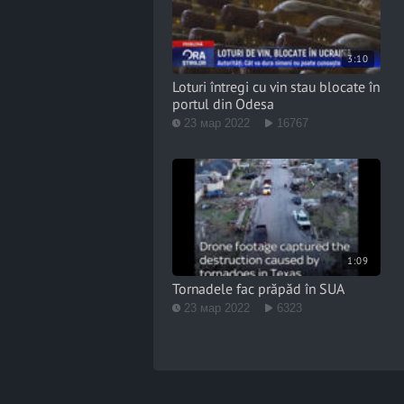
3:10
Loturi întregi cu vin stau blocate în
portul din Odesa
23 мар 2022
16767
1:09
Tornadele fac prăpăd în SUA
23 мар 2022
6323