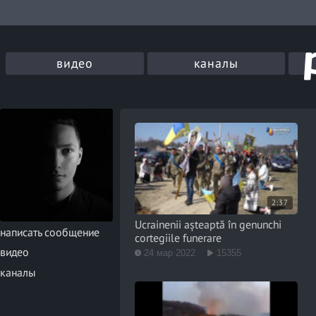
видео
каналы
2:37
Ucrainenii așteaptă în genunchi
написать сообщение
cortegiile funerare
видео
24 мар 2022
15355
каналы