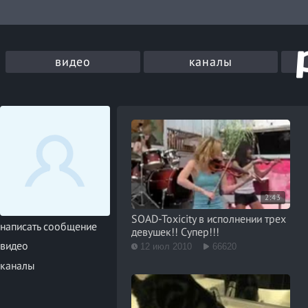
видео
каналы
2:43
SOAD-Toxicity в исполнении трех
написать сообщение
девушек!! Супер!!!
видео
12 июл 2010
66620
каналы