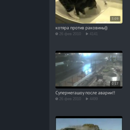
3:09
котяра против раковины))
26 фев 2010
4141
0:17
Супермегашоу после аварии!!
26 фев 2010
4499