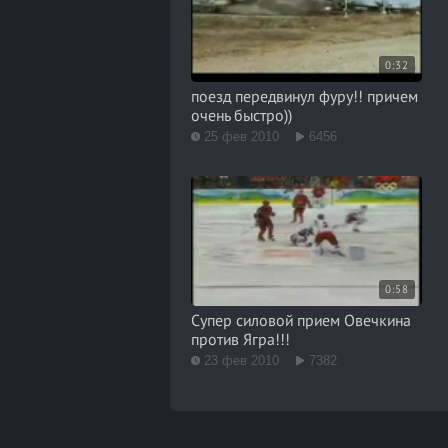
0:32
поезд передвинул фуру!! причем
очень быстро))
25 фев 2010
6456
0:58
Супер силовой прием Овечкина
против Ягра!!!
23 фев 2010
7382