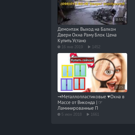
0:55
Демонтаж Выход на Балкон
Двери Окна Раму Блок Цена
Купить Устано
16 янв 2019
1452
2:25
⇝Металлопластиковые ♥Окна в
Массе от Виконда | ☞
Ламинированные П
5 июн 2018
1661