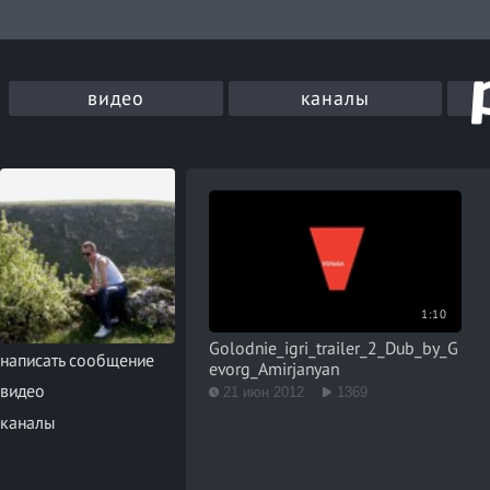
видео
каналы
1:10
Golodnie_igri_trailer_2_Dub_by_G
написать сообщение
evorg_Amirjanyan
видео
21 июн 2012
1369
каналы