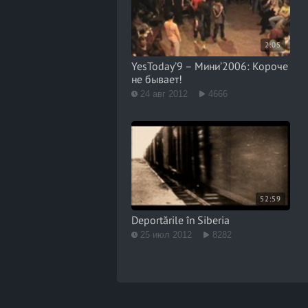
2:05
YesToday’9 – Мини’2006: Короче
не бывает!
24 авг 2012
4666
52:59
Deportările în Siberia
25 июл 2012
8282