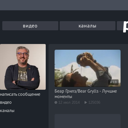
видео
каналы
4:19
Беар Грилз/Bear Grylls - Лучшие
написать сообщение
моменты
видео
12 июл 2014
125036
каналы