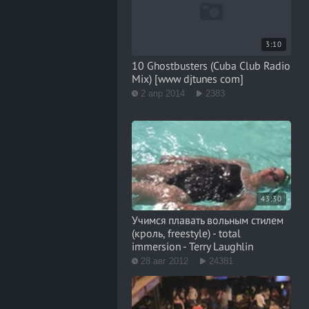
3:10
10 Ghostbusters (Cuba Club Radio
Mix) [www djtunes com]
2 апр 2014
2383
43:30
Учимся плавать вольным стилем
(кроль, freestyle) - total
immersion - Terry Laughlin
28 авг 2012
24381